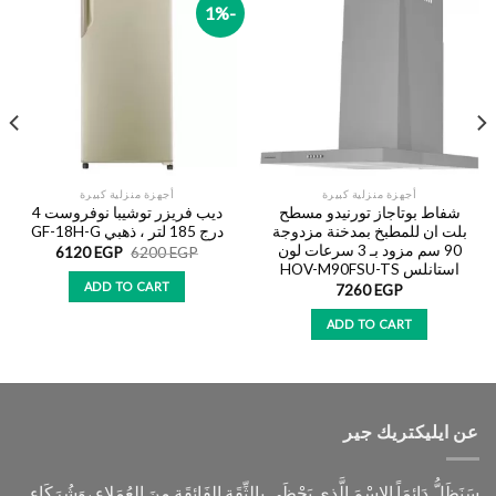
-1%
Add to
Add to
wishlist
wishlist
أجهزة منزلية كبيرة
أجهزة منزلية كبيرة
شفاط بوتاجاز تورنيدو مسطح
ديب فريزر توشيبا نوفروست 4
بلت ان للمطبخ بمدخنة مزدوجة
درج 185 لتر ، ذهبي GF-18H-G
90 سم مزود بـ 3 سرعات لون
6120
EGP
6200
EGP
استانلس HOV-M90FSU-TS
ADD TO CART
7260
EGP
ADD TO CART
عن ايليكتريك جير
سَنَظَلُّ دَائِمَاً الاسْمَ الَّذِي يَحْظَى بِالثِّقَةِ الفَائِقَةِ مِنَ العُمَلاءِ ،وَشُرَكَاءِ