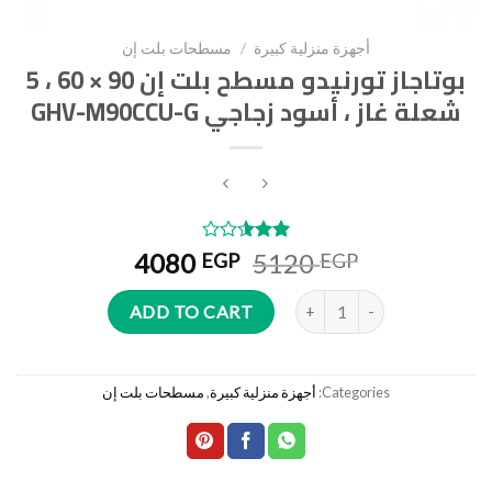
أجهزة منزلية كبيرة
/
مسطحات بلت إن
بوتاجاز تورنيدو مسطح بلت إن 90 × 60 ، 5
شعلة غاز ، أسود زجاجي GHV-M90CCU-G
Rated
1948
4080
5120
EGP
EGP
2.54
out of
بوتاجاز تورنيدو مسطح بلت إن 90 × 60 ، 5 شعلة غاز ، أسود زجاجي GHV-M90CCU-G quantity
5
ADD TO CART
based
on
customer
ratings
Categories:
أجهزة منزلية كبيرة
,
مسطحات بلت إن