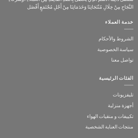
النَّجَاحِ مِنْ خِلَالِ مُنْتَجَاتِنَا وَخَدَمَاتِنَا مِنْ أَجْلِ مُجْتَمَعٍ أَفْضَل
خدمة العملاء
الشروط والأحكام
سياسة الخصوصية
تواصل معنا
الفئات الرئيسية
تليفزيونات
أجهزة منزلية
تكييفات و منقيات الهواء
منتجات العناية الشخصية