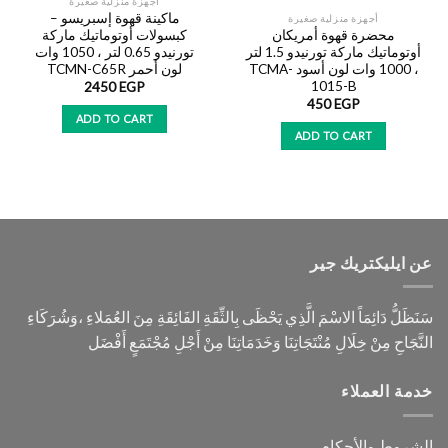
أجهزة منزلية صغيرة
ماكينة قهوة إسبريسو –
أجهزة منزلية صغيرة
محضرة قهوة أمريكان
كبسولات أوتوماتيك ماركة
أوتوماتيك ماركة تورنيدو 1.5 لتر
تورنيدو 0.65 لتر ، 1050 وات
، 1000 وات لون أسود TCMA-
لون أحمر TCMN-C65R
1015-B
2450
EGP
450
EGP
ADD TO CART
ADD TO CART
عن ايليكتريك جير
سَنَظَلُّ دَائِمَاً الاسْمَ الَّذِي يَحْظَى بِالثِّقَةِ الفَائِقَةِ مِنَ العُمَلاءِ ،وَشُرَكَاءِ
النَّجَاحِ مِنْ خِلَالِ مُنْتَجَاتِنَا وَخَدَمَاتِنَا مِنْ أَجْلِ مُجْتَمَعٍ أَفْضَل
خدمة العملاء
الشروط والأحكام