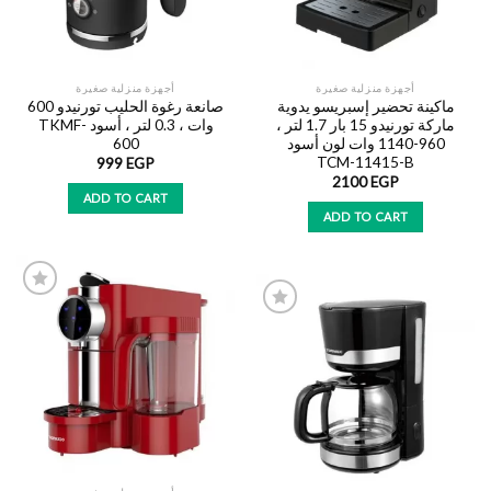
أجهزة منزلية صغيرة
أجهزة منزلية صغيرة
ماكينة تحضير إسبريسو يدوية
صانعة رغوة الحليب تورنيدو 600
ماركة تورنيدو 15 بار 1.7 لتر ،
وات ، 0.3 لتر ، أسود TKMF-
960-1140 وات لون أسود
600
TCM-11415-B
999
EGP
2100
EGP
ADD TO CART
ADD TO CART
Add to
wishlist
Add to
wishlist