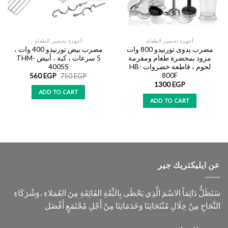
أجهزة تحضير الطعام
أجهزة تحضير الطعام
مضرب يدوى تورنيدو 800 وات
مضرب بيض تورنيدو 400 وات ،
مزود بمحضرة طعام ومفرمة
5 سرعات ، كبة ، أبيض THM-
لحوم ، قاطعة خضروات HB-
400SS
800F
560
EGP
750
EGP
1300
EGP
ADD TO CART
ADD TO CART
عن ايليكتريك جير
سَنَظَلُّ دَائِمَاً الاسْمَ الَّذِي يَحْظَى بِالثِّقَةِ الفَائِقَةِ مِنَ العُمَلاءِ ،وَشُرَكَاءِ
النَّجَاحِ مِنْ خِلَالِ مُنْتَجَاتِنَا وَخَدَمَاتِنَا مِنْ أَجْلِ مُجْتَمَعٍ أَفْضَل